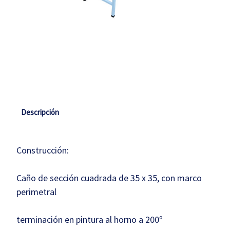
Cantidad
actual
de
existencias:
Descripción
Construcción:
Caño de sección cuadrada de 35 x 35, con marco
perimetral
terminación en pintura al horno a 200º