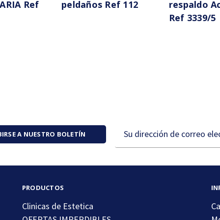
ARIA Ref
peldaños Ref 112
respaldo A
Ref 3339/5
Dirección
BIRSE A NUESTRO BOLETÍN
de
correo
electrónico
PRODUCTOS
IN
Clinicas de Estetica
Ca
OFERTAS IMPERDIBLES
Mo