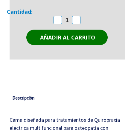
Cantidad
Cantidad:
actual
Disminuir
Aumentar
de
la
la
existencias:
cantidad
cantidad
de
de
Camilla
Camilla
Osteopatía
Osteopatía
Ref
Ref
FC
FC
22
22
Descripción
Cama diseñada para tratamientos de Quiropraxia
eléctrica multifuncional para osteopatía con