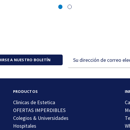
Dirección
BIRSE A NUESTRO BOLETÍN
de
correo
electrónico
PRODUCTOS
IN
Clinicas de Estetica
Ca
OFERTAS IMPERDIBLES
Mo
Colegios & Universidades
Te
Hospitales
Wh