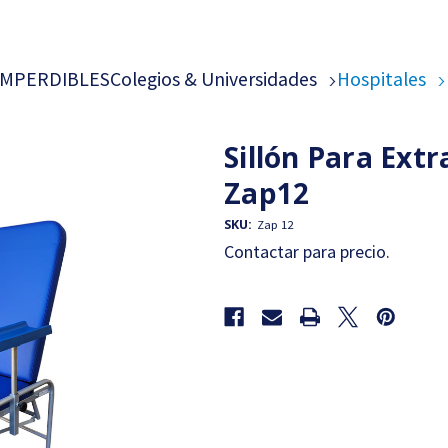
IMPERDIBLES
Colegios & Universidades
Hospitales
Sillón Para Extr
Zap12
SKU:
Zap 12
Contactar para precio.
Cantidad
actual
de
existencias: