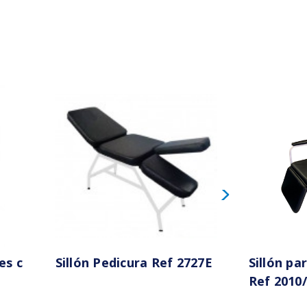
es c
Sillón Pedicura Ref 2727E
Sillón p
Ref 2010